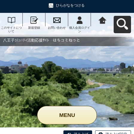
ひらがなをつける
このサイトにつ
新規登録
お問い合わせ
個人会員ログイ
八王子ｺﾐｭﾆﾃｨ活
いて
ン
動応援ｻｲﾄ はち
コミねっとへ戻
る
八王子ｺﾐｭﾆﾃｨ活動応援ｻｲﾄ はちコミねっと
MENU