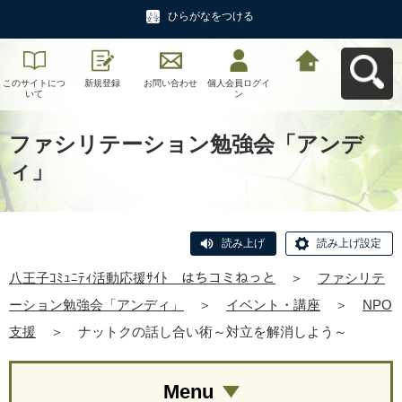
ひらがなをつける
このサイトにつ
新規登録
お問い合わせ
個人会員ログイ
八王子ｺﾐｭﾆﾃｨ活
いて
ン
動応援ｻｲﾄ はち
コミねっとへ戻
る
ファシリテーション勉強会「アンデ
ィ」
読み上げ
読み上げ設定
八王子ｺﾐｭﾆﾃｨ活動応援ｻｲﾄ はちコミねっと
＞
ファシリテ
ーション勉強会「アンディ」
＞
イベント・講座
＞
NPO
支援
＞
ナットクの話し合い術～対立を解消しよう～
Menu