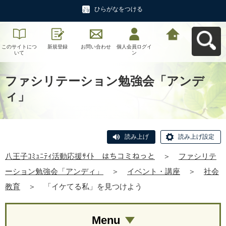
ひらがなをつける
このサイトにつ
新規登録
お問い合わせ
個人会員ログイ
八王子ｺﾐｭﾆﾃｨ活
いて
ン
動応援ｻｲﾄ はち
コミねっとへ戻
る
ファシリテーション勉強会「アンデ
ィ」
読み上げ
読み上げ設定
八王子ｺﾐｭﾆﾃｨ活動応援ｻｲﾄ はちコミねっと
＞
ファシリテ
ーション勉強会「アンディ」
＞
イベント・講座
＞
社会
教育
＞
「イケてる私」を見つけよう
Menu