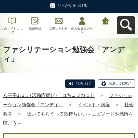
ひらがなをつける
このサイトにつ
新規登録
お問い合わせ
個人会員ログイ
八王子ｺﾐｭﾆﾃｨ活
いて
ン
動応援ｻｲﾄ はち
コミねっとへ戻
る
ファシリテーション勉強会「アンデ
ィ」
読み上げ
読み上げ設定
八王子ｺﾐｭﾆﾃｨ活動応援ｻｲﾄ はちコミねっと
＞
ファシリテ
ーション勉強会「アンディ」
＞
イベント・講座
＞
社会
教育
＞
聴いてもらうって気持ちいい～エピソードや感情を
聴こう～