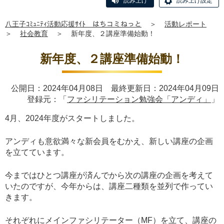
読み上げ
読み上げ設定
八王子ｺﾐｭﾆﾃｨ活動応援ｻｲﾄ はちコミねっと
＞
活動レポート
＞
社会教育
＞
新年度、２講座準備始動！
新年度、２講座準備始動！
公開日：2024年04月08日 最終更新日：2024年04月09日
登録元：「
ファシリテーション勉強会「アンディ」
」
4月、2024年度がスタートしました。
アンディも意欲満々な新会員をむかえ、新しい講座の企画
を立てています。
今まではひとつ講座が済んでから次の講座の企画を考えて
いたのですが、今年からは、講座二種類を並列で作ってい
きます。
それぞれにメインファシリテーター（MF）を立て、講座の