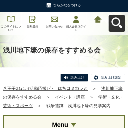
ひらがなをつける
このサイトにつ
新規登録
お問い合わせ
個人会員ログイ
八王子ｺﾐｭﾆﾃｨ活
いて
ン
動応援ｻｲﾄ はち
コミねっとへ戻
る
浅川地下壕の保存をすすめる会
読み上げ
読み上げ設定
八王子ｺﾐｭﾆﾃｨ活動応援ｻｲﾄ はちコミねっと
＞
浅川地下壕
の保存をすすめる会
＞
イベント・講座
＞
学術・文化・
芸術・スポーツ
＞
戦争遺跡 浅川地下壕の見学案内
Menu