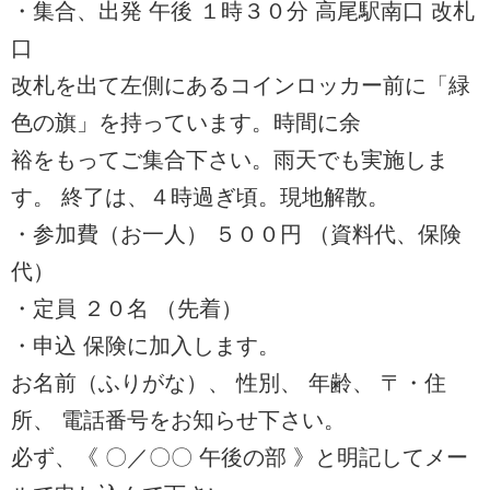
・集合、出発 午後 １時３０分 高尾駅南口 改札
口
改札を出て左側にあるコインロッカー前に「緑
色の旗」を持っています。時間に余
裕をもってご集合下さい。雨天でも実施しま
す。 終了は、４時過ぎ頃。現地解散。
・参加費（お一人） ５００円 （資料代、保険
代）
・定員 ２０名 （先着）
・申込 保険に加入します。
お名前（ふりがな）、 性別、 年齢、 〒・住
所、 電話番号をお知らせ下さい。
必ず、《 〇／〇〇 午後の部 》と明記してメー