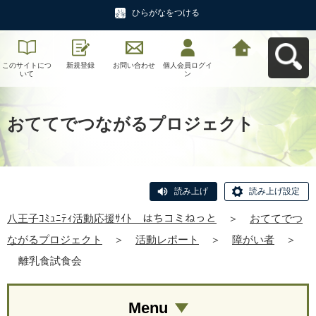
ひらがなをつける
このサイトにつ
新規登録
お問い合わせ
個人会員ログイ
八王子ｺﾐｭﾆﾃｨ活
いて
ン
動応援ｻｲﾄ はち
コミねっとへ戻
る
おててでつながるプロジェクト
読み上げ
読み上げ設定
八王子ｺﾐｭﾆﾃｨ活動応援ｻｲﾄ はちコミねっと
＞
おててでつ
ながるプロジェクト
＞
活動レポート
＞
障がい者
＞
離乳食試食会
Menu