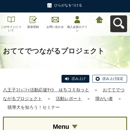
ひらがなをつける
このサイトにつ
新規登録
お問い合わせ
個人会員ログイ
八王子ｺﾐｭﾆﾃｨ活
いて
ン
動応援ｻｲﾄ はち
コミねっとへ戻
る
おててでつながるプロジェクト
読み上げ
読み上げ設定
八王子ｺﾐｭﾆﾃｨ活動応援ｻｲﾄ はちコミねっと
＞
おててでつ
ながるプロジェクト
＞
活動レポート
＞
障がい者
＞
聴導犬を知ろう！セミナー
Menu