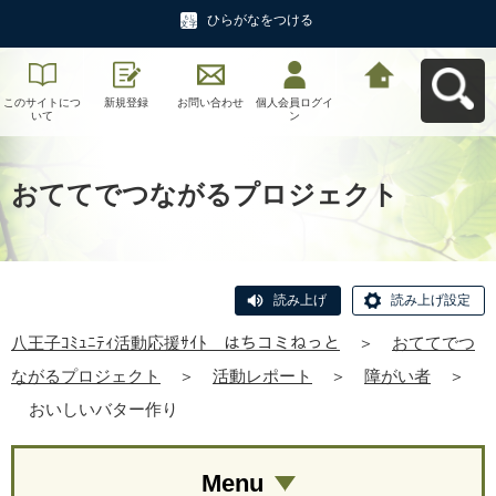
ひらがなをつける
このサイトにつ
新規登録
お問い合わせ
個人会員ログイ
八王子ｺﾐｭﾆﾃｨ活
いて
ン
動応援ｻｲﾄ はち
コミねっとへ戻
る
おててでつながるプロジェクト
読み上げ
読み上げ設定
八王子ｺﾐｭﾆﾃｨ活動応援ｻｲﾄ はちコミねっと
＞
おててでつ
ながるプロジェクト
＞
活動レポート
＞
障がい者
＞
おいしいバター作り
Menu