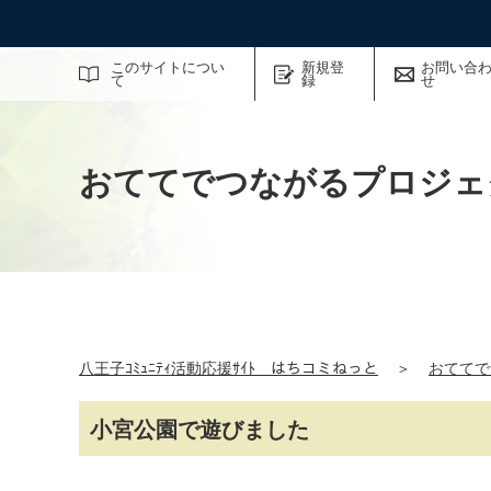
サイト内検索
このサイトについ
新規登
お問い合
て
録
せ
おててでつながるプロジェ
八王子ｺﾐｭﾆﾃｨ活動応援ｻｲﾄ はちコミねっと
＞
おててで
小宮公園で遊びました