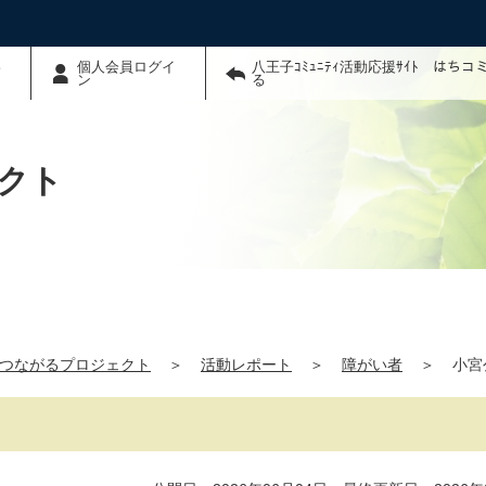
わ
個人会員ログイ
八王子ｺﾐｭﾆﾃｨ活動応援ｻｲﾄ はち
ン
る
クト
つながるプロジェクト
＞
活動レポート
＞
障がい者
＞
小宮