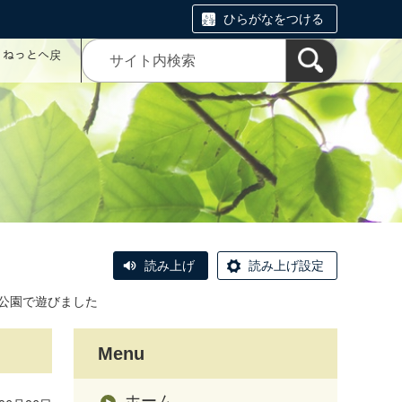
ひらがなをつける
コミねっとへ戻
読み上げ
読み上げ設定
公園で遊びました
Menu
ホーム