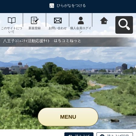
ひらがなをつける
このサイトにつ
新規登録
お問い合わせ
個人会員ログイ
八王子ｺﾐｭﾆﾃｨ活
いて
ン
動応援ｻｲﾄ はち
コミねっとへ戻
る
八王子ｺﾐｭﾆﾃｨ活動応援ｻｲﾄ はちコミねっと
MENU