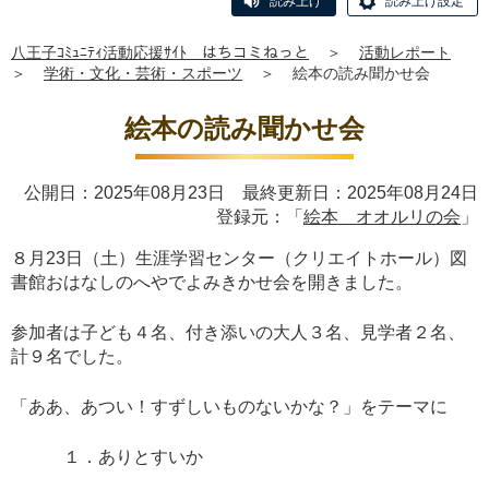
読み上げ
読み上げ設定
八王子ｺﾐｭﾆﾃｨ活動応援ｻｲﾄ はちコミねっと
＞
活動レポート
＞
学術・文化・芸術・スポーツ
＞
絵本の読み聞かせ会
絵本の読み聞かせ会
公開日：2025年08月23日 最終更新日：2025年08月24日
登録元：「
絵本 オオルリの会
」
８月23日（土）生涯学習センター（クリエイトホール）図
書館おはなしのへやでよみきかせ会を開きました。
参加者は子ども４名、付き添いの大人３名、見学者２名、
計９名でした。
「ああ、あつい！すずしいものないかな？」をテーマに
１．ありとすいか