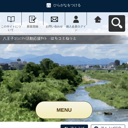
ひらがなをつける
このサイトにつ
新規登録
お問い合わせ
個人会員ログイ
八王子ｺﾐｭﾆﾃｨ活
いて
ン
動応援ｻｲﾄ はち
コミねっとへ戻
る
八王子ｺﾐｭﾆﾃｨ活動応援ｻｲﾄ はちコミねっと
MENU