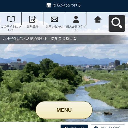
ひらがなをつける
このサイトにつ
新規登録
お問い合わせ
個人会員ログイ
八王子ｺﾐｭﾆﾃｨ活
いて
ン
動応援ｻｲﾄ はち
コミねっとへ戻
る
八王子ｺﾐｭﾆﾃｨ活動応援ｻｲﾄ はちコミねっと
MENU