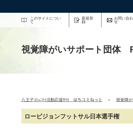
サイト内検索
このサイトについ
新規登
お問い合
て
録
せ
視覚障がいサポート団体 FA
八王子ｺﾐｭﾆﾃｨ活動応援ｻｲﾄ はちコミねっと
＞
視覚障が
ロービジョンフットサル日本選手権