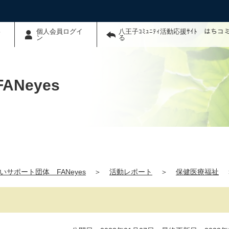
わ
個人会員ログイ
八王子ｺﾐｭﾆﾃｨ活動応援ｻｲﾄ はち
ン
る
Neyes
いサポート団体 FANeyes
＞
活動レポート
＞
保健医療福祉