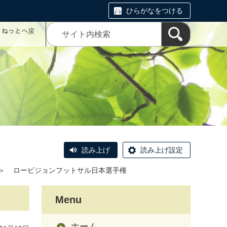
ひらがなをつける
コミねっとへ戻
読み上げ
読み上げ設定
＞
ロービジョンフットサル日本選手権
Menu
ホーム