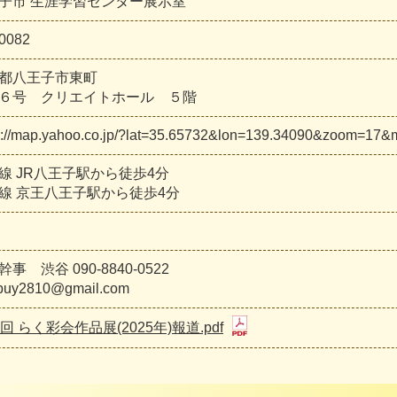
子市 生涯学習センター展示室
0082
都八王子市東町
６号 クリエイトホール ５階
s://map.yahoo.co.jp/?lat=35.65732&lon=139.34090&zoom=17
線 JR八王子駅から徒歩4分
線 京王八王子駅から徒歩4分
事 渋谷 090-8840-0522
ibuy2810@gmail.com
0回 らく彩会作品展(2025年)報道.pdf