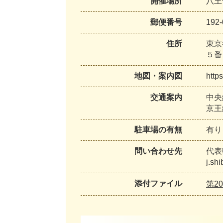
開催場所
八王
郵便番号
192-
住所
東京
５番
地図・案内図
http
交通案内
中央
京王
駐車場の有無
有り
問い合わせ先
代表幹
j.sh
添付ファイル
第2