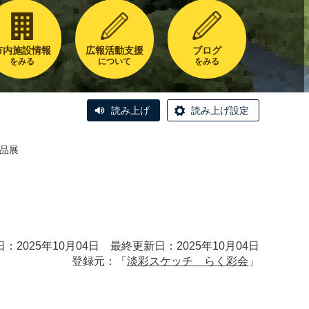
市内施設情報
広報活動支援
ブログ
をみる
について
をみる
読み上げ
読み上げ設定
作品展
：2025年10月04日 最終更新日：2025年10月04日
登録元：「
淡彩スケッチ らく彩会
」