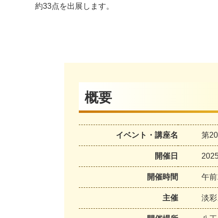
約33点を出展します。
概要
イベント・講座名
第2
開催日
20
開催時間
午前
主催
淡彩