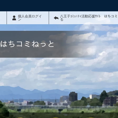
個人会員ログイ
八王子ｺﾐｭﾆﾃｨ活動応援ｻｲﾄ はちコ
ン
る
ﾄ はちコミねっと