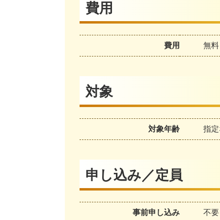
費用
費用
無料
対象
対象年齢
指定
申し込み／定員
事前申し込み
不要