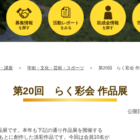
募集情報
活動レポート
助成金情報
を探す
をみる
を探す
・講座
＞
学術・文化・芸術・スポーツ
＞
第20回 らく彩会 
第20回 らく彩会 作品展
公開日
品展です。本年も下記の通り作品展を開催する
もとに創作した淡彩作品です。今回は会員10名が