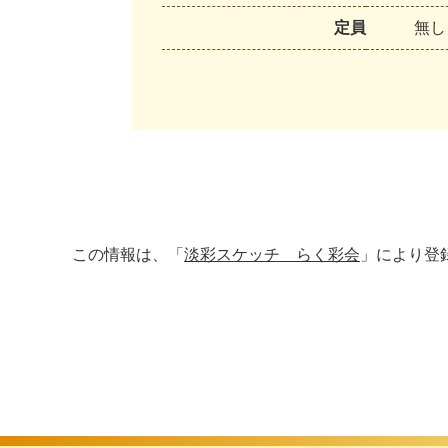
定員
無し
この情報は、「
淡彩スケッチ らく彩会
」により登