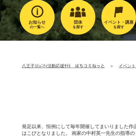
お知らせ
団体
イベント・講座
の一覧へ
を探す
を探す
八王子ｺﾐｭﾆﾃｨ活動応援ｻｲﾄ はちコミねっと
＞
イベント
発足以来、恒例にして毎年開催してまいりました作
はこびとなりました。 画家の中村英一先生の指導の