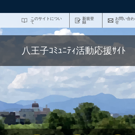
サイト内検索
このサイトについ
新規登
お問い合わ
て
録
せ
八王子ｺﾐｭﾆﾃｨ活動応援ｻｲ