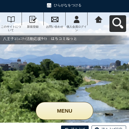
ひらがなをつける
このサイトにつ
新規登録
お問い合わせ
個人会員ログイ
八王子ｺﾐｭﾆﾃｨ活
いて
ン
動応援ｻｲﾄ はち
コミねっとへ戻
る
八王子ｺﾐｭﾆﾃｨ活動応援ｻｲﾄ はちコミねっと
MENU