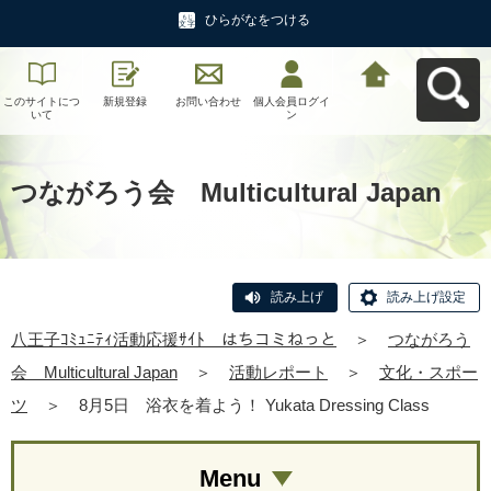
ひらがなをつける
このサイトにつ
新規登録
お問い合わせ
個人会員ログイ
八王子ｺﾐｭﾆﾃｨ活
いて
ン
動応援ｻｲﾄ はち
コミねっとへ戻
る
つながろう会 Multicultural Japan
読み上げ
読み上げ設定
八王子ｺﾐｭﾆﾃｨ活動応援ｻｲﾄ はちコミねっと
＞
つながろう
会 Multicultural Japan
＞
活動レポート
＞
文化・スポー
ツ
＞
8月5日 浴衣を着よう！ Yukata Dressing Class
Menu