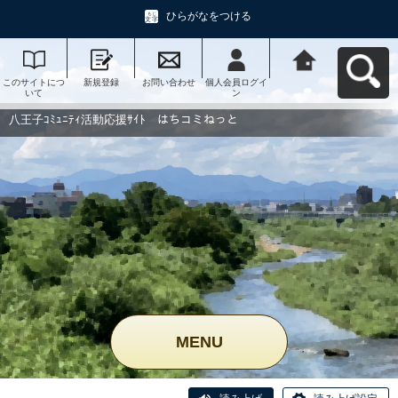
ひらがなをつける
このサイトにつ
新規登録
お問い合わせ
個人会員ログイ
八王子ｺﾐｭﾆﾃｨ活
いて
ン
動応援ｻｲﾄ はち
コミねっとへ戻
る
八王子ｺﾐｭﾆﾃｨ活動応援ｻｲﾄ はちコミねっと
MENU