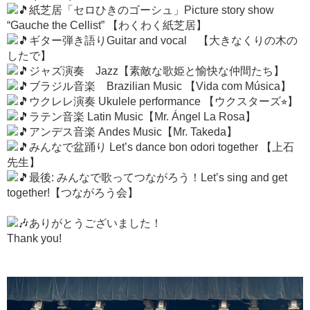
紙芝居「セロひきのゴーシュ」Picture story show
“Gauche the Cellist” 【わくわく紙芝居】
ギター弾き語りGuitar and vocal 【大きなくりの木の
したで】
ジャズ演奏 Jazz【素敵な歌姫と愉快な仲間たち】
ブラジル音楽 Brazilian Music 【Vida com Música】
ウクレレ演奏 Ukulele performance 【ウクスターズ
⭐︎
】
ラテン音楽 Latin Music【Mr. Ángel La Rosa】
アンデス音楽 Andes Music【Mr. Takeda】
みんなで盆踊り Let’s dance bon odori together 【上石
先生】
最後: みんなで歌ってつながろう！Let’s sing and get
together!【つながろう会】
ありがとうございました！
Thank you!