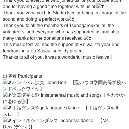
Thank you to everyone who joined us for your cooperation
and for having a good time together with us all
Thank you very much to Studio Nei for being in charge of the
sound and doing a perfect work
Thank you to all the members of Tsunagaroukai, all the
volunteers, and everyone who has supported us and also
many thanks for the donations received
This music festival had the support of Reiwa 7th year-end
fundraising area Sasaai subsidy project.
Thanks to all of you, it was a wonderful music festival!
出演者 Participants
ハンドベル演奏 Hand Bell 【聖パウロ学園高等学校ハ
ンドベルクワイヤ】
楽器演奏＆歌 Instrumental music and songs【さわやか
に老ゆる会】
手話ダンスSign language dance 【手話ダンスwith，
スロー】
インドネシアンダンス Indonesia dance 【Ms.
Dewi(デウィ)】