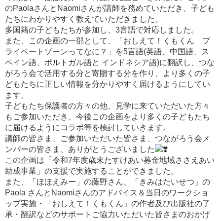
のPaolaさんとNaomiさんが講師を務めていただき、子ども
たちにわかりやすく教えていただきました。
多国籍の子どもたちが参加し、3言語で対応しました。
また、この企画の一部として、「おしえて！くもくん プ
ライベートゾーンってなに？」を5言語(英語、中国語、ス
ペイン語、ポルトガル語と インドネシア語)に翻訳し、つな
がろう会で活用する分と寄贈する分を作り、より多くの子
どもたちに正しい情報を分かりやすく届けるようにしてい
ます。
子どもたち保護者の方々の他、見学に来ていただいた方々
もご参加いただき、今後この企画をより多くの子どもたち
に届けるようにコラボ等を検討していきます。
講師の皆さま、ご参加いただいた皆さま、つながろう会メ
ンバーの皆さま、ありがとうございました
この企画は「令和7年度歳末たすけあい募金地域ささえあい
助成事業」の支援で実施することができました。
また、「ほほえみー」の藤野さん、「きみはたいせつ」の
Paola さんとNaomiさんのアドバイス＆当日のワークショ
ップ実施・「おしえて！くもくん」の作者及び出版社の了
承・翻訳などのサポートご協力いただいた皆さまのおかげ