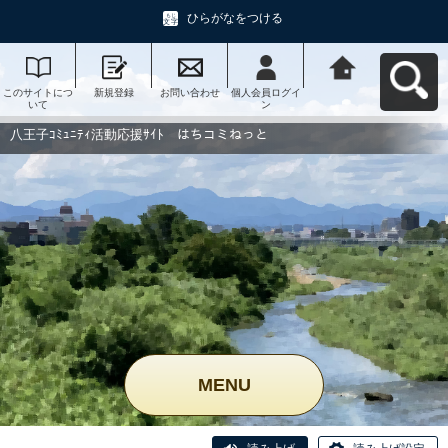
ひらがなをつける
このサイトにつ
新規登録
お問い合わせ
個人会員ログイ
八王子ｺﾐｭﾆﾃｨ活
いて
ン
動応援ｻｲﾄ はち
コミねっとへ戻
る
八王子ｺﾐｭﾆﾃｨ活動応援ｻｲﾄ はちコミねっと
MENU