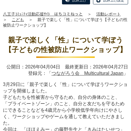
読み上げ
読み上げ設定
八王子ｺﾐｭﾆﾃｨ活動応援ｻｲﾄ はちコミねっと
＞
活動レポート
＞
こども
＞
親子で楽しく「性」について学ぼう【子どもの性
被防止ワークショップ】
親子で楽しく「性」について学ぼう
【子どもの性被防止ワークショップ】
公開日：2026年04月04日 最終更新日：2026年04月27日
登録元：「
つながろう会 Multicultural Japan
」
3月29日に「親子で楽しく「性」について学ぼうワークショ
ップを開催しました。
子どもたちを性被害から守るため、自分の身体のこと、
「プライベートゾーン」のこと、自分と友だちを守るため
にできることなどを4歳児から小学校低学年向けにやさし
く、ワークショップやゲームを通して教えていただきまし
た。
今回は、「ほほえみー」の藤野先生と「きみはたいせつ」