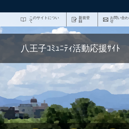
サイト内検索
このサイトについ
新規登
お問い合わ
て
録
せ
八王子ｺﾐｭﾆﾃｨ活動応援ｻｲ