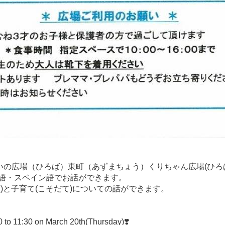
】
こ）つどいの広場（ひろば）東町（あずまちょう）くりちゃん広場(ひろば
ル語・スペイン語でお話ができます。
う)と子育て(こそだて)についての話ができます。
0 to 11:30 on March 20th(Thursday)❣️