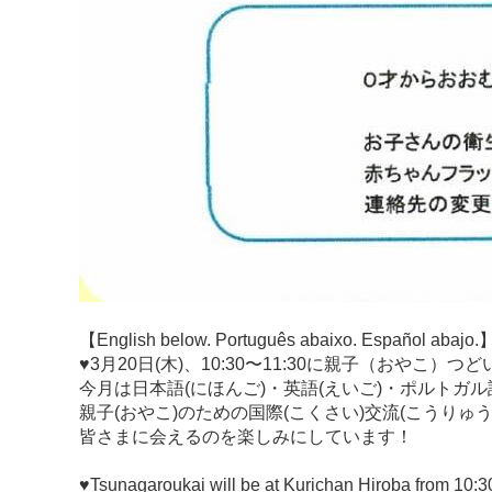
【English below. Português abaixo. Español abajo.
♥3月20日(木)、10:30〜11:30に親子（おや
今月は日本語(にほんご)・英語(えいご)・ポルトガ
親子(おやこ)のための国際(こくさい)交流(こうりゅ
皆さまに会えるのを楽しみにしています！
♥Tsunagaroukai will be at Kurichan Hiroba from 10:3