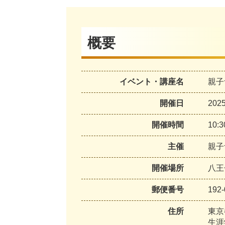
概要
イベント・講座名
親子
開催日
20
開催時間
10:3
主催
親子
開催場所
八王
郵便番号
192-
住所
東京
生涯