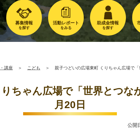
募集情報
活動レポート
助成金情報
を探す
をみる
を探す
・講座
＞
こども
＞
親子つどいの広場東町 くりちゃん広場で「世
りちゃん広場で「世界とつなが
月20日
公開日