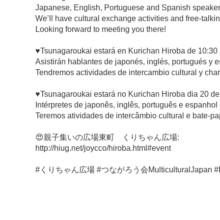
Japanese, English, Portuguese and Spanish speakers
We’ll have cultural exchange activities and free-talkin
Looking forward to meeting you there!
♥Tsunagaroukai estará en Kurichan Hiroba de 10:30 a
Asistirán hablantes de japonés, inglés, portugués y 
Tendremos actividades de intercambio cultural y charl
♥Tsunagaroukai estará no Kurichan Hiroba dia 20 de m
Intérpretes de japonês, inglês, português e espanhol
Teremos atividades de intercâmbio cultural e bate-pa
😍親子集いの広場東町 くりちゃん広場:
http://hiug.net/joycco/hiroba.html#event
#くりちゃん広場 #つながろう会MulticulturalJapan #Hachi