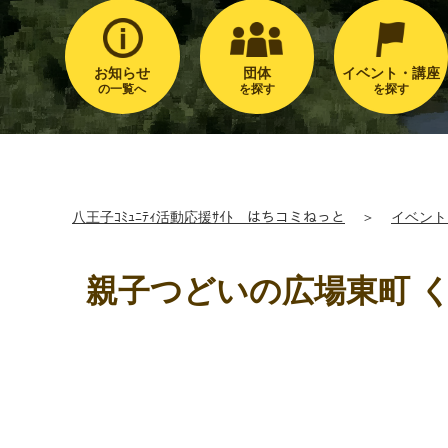
お知らせ
団体
イベント・講座
の一覧へ
を探す
を探す
八王子ｺﾐｭﾆﾃｨ活動応援ｻｲﾄ はちコミねっと
＞
イベント
親子つどいの広場東町 く