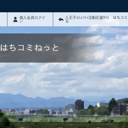
個人会員ログイ
八王子ｺﾐｭﾆﾃｨ活動応援ｻｲﾄ はちコ
ン
る
ﾄ はちコミねっと