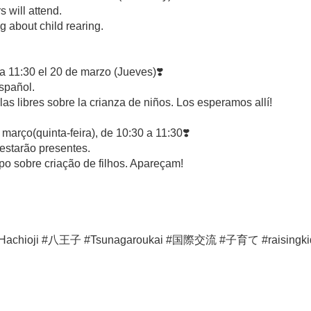
 will attend.
g about child rearing.
 11:30 el 20 de marzo (Jueves)❣️
español.
as libres sobre la crianza de niños. Los esperamos allí!
arço(quinta-feira), de 10:30 a 11:30❣️
 estarão presentes.
po sobre criação de filhos. Apareçam!
oji #八王子 #Tsunagaroukai #国際交流 #子育て #raisingkidsin