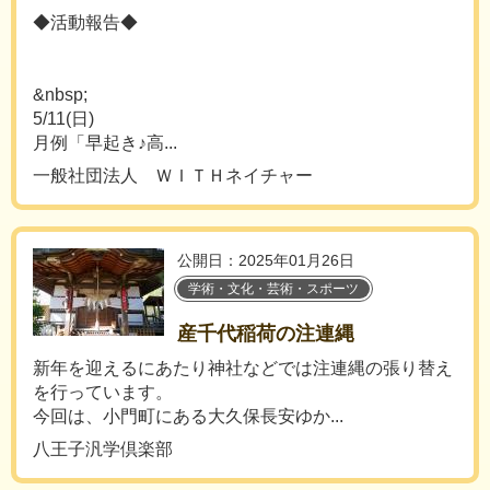
◆活動報告◆
&nbsp;
5/11(日)
月例「早起き♪高...
一般社団法人 ＷＩＴＨネイチャー
公開日：2025年01月26日
学術・文化・芸術・スポーツ
産千代稲荷の注連縄
新年を迎えるにあたり神社などでは注連縄の張り替え
を行っています。
今回は、小門町にある大久保長安ゆか...
八王子汎学倶楽部