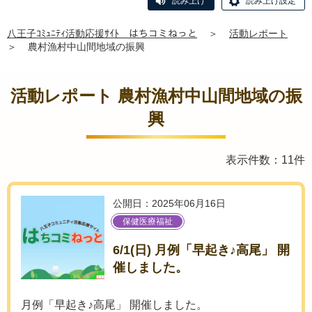
読み上げ
読み上げ設定
八王子ｺﾐｭﾆﾃｨ活動応援ｻｲﾄ はちコミねっと
＞
活動レポート
＞
農村漁村中山間地域の振興
活動レポート 農村漁村中山間地域の振
興
表示件数：11件
公開日：2025年06月16日
保健医療福祉
6/1(日) 月例「早起き♪高尾」 開
催しました。
月例「早起き♪高尾」 開催しました。