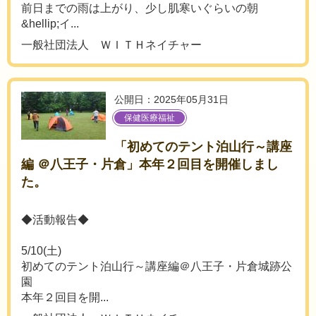
前日までの雨は上がり、少し肌寒いぐらいの朝
&hellip;イ...
一般社団法人 ＷＩＴＨネイチャー
公開日：2025年05月31日
保健医療福祉
「初めてのテント泊山行～講座
編 ＠八王子・片倉」本年２回目を開催しまし
た。
◆活動報告◆
5/10(土)
初めてのテント泊山行～講座編＠八王子・片倉城跡公
園
本年２回目を開...