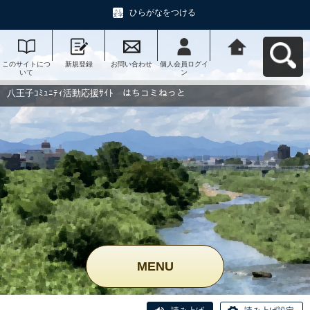
ひらがなをつける
このサイトにつ
新規登録
お問い合わせ
個人会員ログイ
八王子ｺﾐｭﾆﾃｨ活
いて
ン
動応援ｻｲﾄ はち
コミねっとへ戻
る
八王子ｺﾐｭﾆﾃｨ活動応援ｻｲﾄ はちコミねっと
MENU