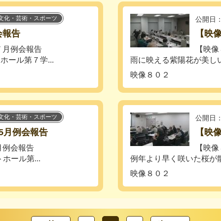
文化・芸術・スポーツ
公開日：
会報告
【映
年７月例会報告
【映
ール第７学...
雨に映える紫陽花が美しい
映像８０２
文化・芸術・スポーツ
公開日：
5月例会報告
【映像
５月例会報告
【映
ホール第...
例年より早く咲いた桜が散
映像８０２