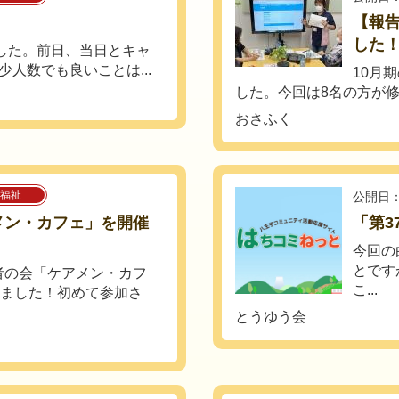
【報告
した
ました。前日、当日とキャ
人数でも良いことは...
10月
した。今回は8名の方が修
おさふく
福祉
公開日：
ケアメン・カフェ」を開催
「第3
今回の
とです
者の会「ケアメン・カフ
こ...
しました！初めて参加さ
とうゆう会