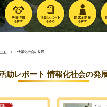
募集情報
活動レポート
助成金情報
を探す
をみる
を探す
ート
＞
情報化社会の発展
活動レポート 情報化社会の発
福祉
公開日：