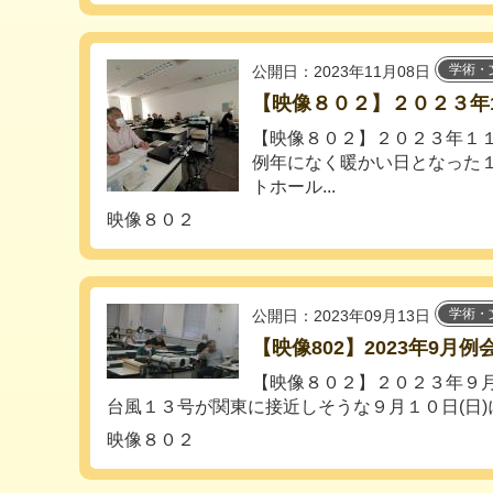
学術・
公開日：2023年11月08日
【映像８０２】２０２３年
【映像８０２】２０２３年１
例年になく暖かい日となった１
トホール...
映像８０２
学術・
公開日：2023年09月13日
【映像802】2023年9月例
【映像８０２】２０２３年
台風１３号が関東に接近しそうな９月１０日(日)に
映像８０２