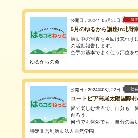
健康
公開日：2024年05月31日
5月のゆるから講座in北野
活動中の写真を今回は忘れず
の活動報告します。
空手の基本でよく使う部位をウォ
ゆるからの会
社会
公開日：2024年03月22日
ユートピア高尾太陽国際村
皆で楽しむ世界で、自分も、
創ろう。
何時でも何処でも、自分の言いた
特定非営利活動法人自然学園