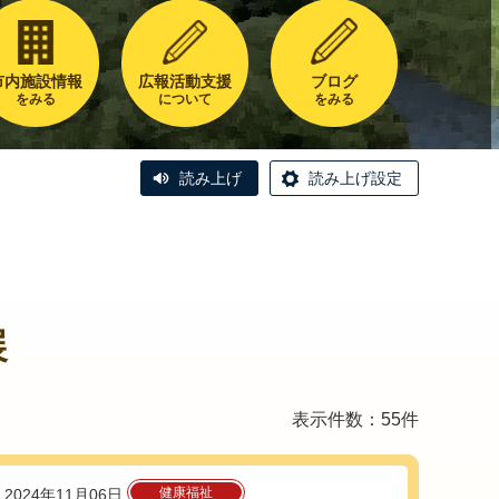
市内施設情報
広報活動支援
ブログ
をみる
について
をみる
読み上げ
読み上げ設定
展
表示件数：55件
健康福祉
2024年11月06日