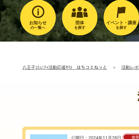
お知らせ
団体
イベント・講座
の一覧へ
を探す
を探す
八王子ｺﾐｭﾆﾃｨ活動応援ｻｲﾄ はちコミねっと
＞
活動レポ
健康
公開日：2024年11月28日