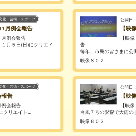
文化・芸術・スポーツ
公開日：
11月例会報告
【映像
１月例会報告
【映像
１月５日(日)にクリエイ
告
毎年、市民の皆さまに公開
映像８０２
文化・芸術・スポーツ
公開日：
会報告
【映像
９月例会報告
【映
クリエイト...
台風７号の影響で大雨の心
映像８０２