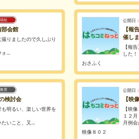
福祉
公開日：
南部会館
【報告
催し
に撮りましたので久しぶり
【報告
...
した！
おさふく
教育
公開日：
の検討会
【映像
皆も明るい、楽しい世界を
【映像
１２月
いこと、又...
月例会が
映像８０２