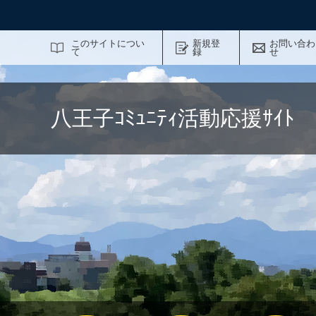
サイト内検索
このサイトについ
新規登
お問い合わ
て
録
せ
八王子ｺﾐｭﾆﾃｨ活動応援ｻｲ