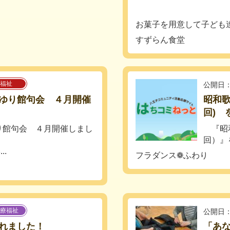
お菓子を用意して子ども達
すずらん食堂
福祉
公開日：
ゆり館句会 ４月開催
昭和歌
回) 
り館句会 ４月開催しまし
『昭和
回）』
.
フラダンス❁ふわり
療福祉
公開日：
れました！
「あ