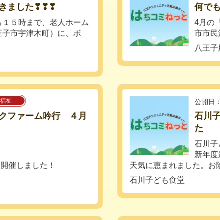
きました❣❣❣
何でも
１５時まで、老人ホーム
4月の
王子市宇津木町）に、ボ
市市民
八王子
福祉
公開日：
クファーム吟行 ４月
石川子
た
石川子
新年度
月開催しました！
天気に恵まれました。お陰様
石川子ども食堂