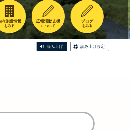
市内施設情報
広報活動支援
ブログ
をみる
について
をみる
読み上げ
読み上げ設定