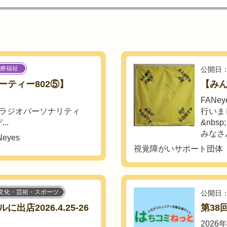
療福祉
公開日：
ーティー802⑤】
【みん
FAN
！」のラジオパーソナリティ
行いま
..
&nbsp;
みなさん
yes
視覚障がいサポート団体 F
文化・芸術・スポーツ
公開日：
店2026.4.25-26
第38
2026