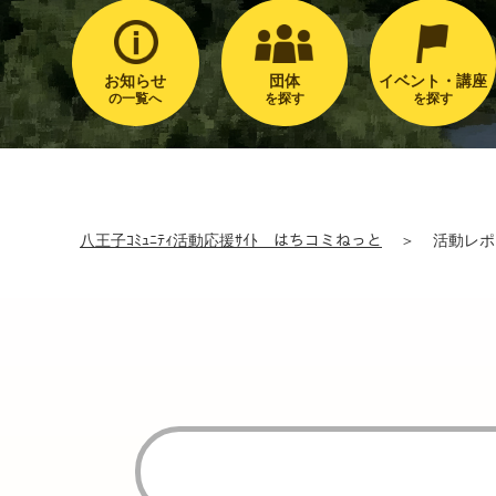
お知らせ
団体
イベント・講座
の一覧へ
を探す
を探す
八王子ｺﾐｭﾆﾃｨ活動応援ｻｲﾄ はちコミねっと
＞
活動レポ