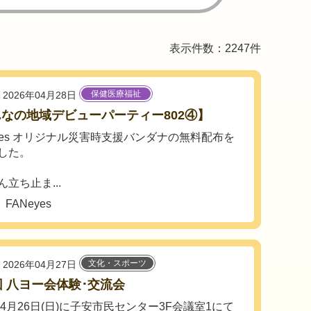
表示件数：2247件
保健医療福祉
2026年04月28日
なの地域デビューパーティー802④】
eyes オリジナル災害時支援バンダナの無料配布を
した。
立ち止ま...
ANeyes
文化・スポーツ
2026年04月27日
回 八ヨー会体験･交流会
年4月26日(日)に子安市民センター3F会議室1にて