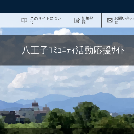
サイト内検索
このサイトについ
新規登
お問い合わ
て
録
せ
八王子ｺﾐｭﾆﾃｨ活動応援ｻｲ