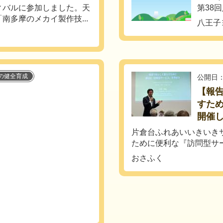
ィバルに参加しました。天
第38
南多摩のメカイ製作技...
八王子
の健全育成
公開日：
【報告
すた
開催
片倉台ふれあいいきいき
ために便利な『訪問型サー
おさふく