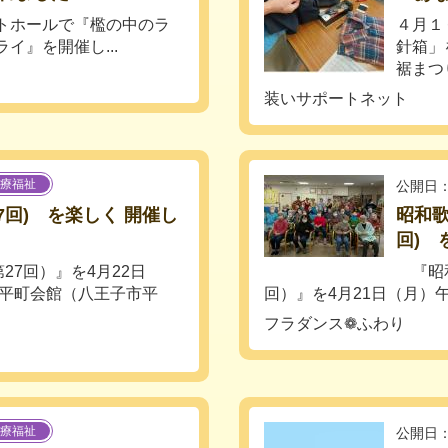
イトホールで『檻の中のラ
４月１
ライ』を開催し...
針箱」
裾まつ
装いサポートネット
療福祉
公開日：
7回) を楽しく 開催し
昭和
回) 
7回）』を4月22日
『昭和
市平町会館（八王子市平
回）』を4月21日（月）午
フラダンス❁ふわり
療福祉
公開日：