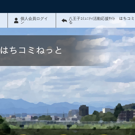
個人会員ログイ
八王子ｺﾐｭﾆﾃｨ活動応援ｻｲﾄ はちコ
ン
る
ﾄ はちコミねっと