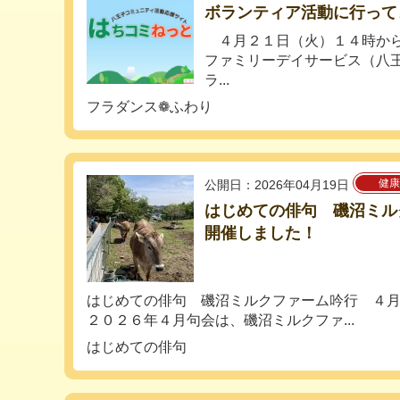
ボランティア活動に行って
４月２１日（火）１４時から
ファミリーデイサービス（八
ラ...
フラダンス❁ふわり
健康
公開日：2026年04月19日
はじめての俳句 磯沼ミル
開催しました！
はじめての俳句 磯沼ミルクファーム吟行 ４
２０２６年４月句会は、磯沼ミルクファ...
はじめての俳句