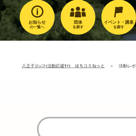
お知らせ
団体
イベント・講座
の一覧へ
を探す
を探す
八王子ｺﾐｭﾆﾃｨ活動応援ｻｲﾄ はちコミねっと
＞
活動レポ