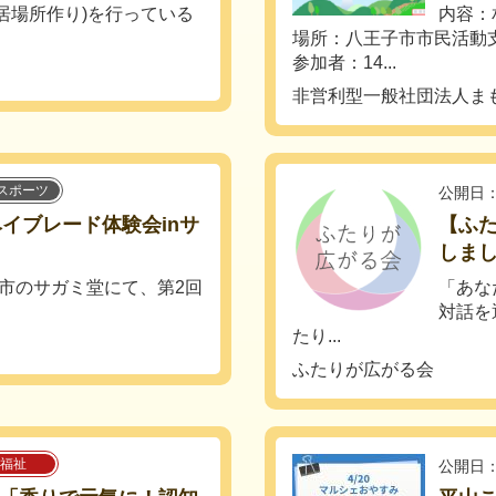
居場所作り)を行っている
内容：
場所：八王子市市民活動
参加者：14...
非営利型一般社団法人ま
スポーツ
公開日：
ベイブレード体験会inサ
【ふ
しま
模原市のサガミ堂にて、第2回
「あな
対話を
たり...
ふたりが広がる会
福祉
公開日：