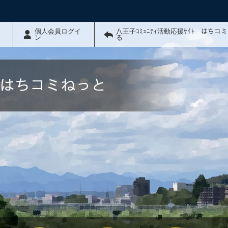
個人会員ログイ
八王子ｺﾐｭﾆﾃｨ活動応援ｻｲﾄ はちコ
ン
る
ﾄ はちコミねっと