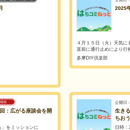
月
202
４月１５日（火）天気に
直前に通行止めにより行程の
多摩DIY倶楽部
福祉
公開日：
1回：広がる座談会を開
生き
ちおう
る」をミッションに
日時：2