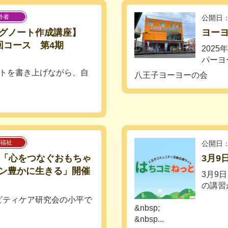
齢者
公開日：
ングノート作成講座】
ヨーヨ
回コース 第4期
202
パーヨ
ートを書き上げながら、自
八王子ヨーヨーの会
福祉
公開日：
座「心をつなぐおもちゃ
3月9
ン豊かに生きる」開催
3月9
の講習
ビティケア研究会の小平で
&nbsp;
&nbsp...