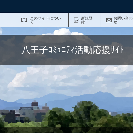
サイト内検索
このサイトについ
新規登
お問い合わ
て
録
せ
八王子ｺﾐｭﾆﾃｨ活動応援ｻｲ