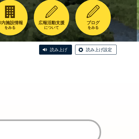
市内施設情報
広報活動支援
ブログ
をみる
について
をみる
読み上げ
読み上げ設定