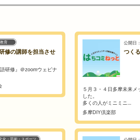
教育
公開日：
研修の講師を担当させ
つく
本語研修』＠zoomウェビナ
会
５月３・４日多摩未来メ
した。
多くの人がミニミニ...
多摩DIY倶楽部
文化・芸術・スポーツ
公開日：