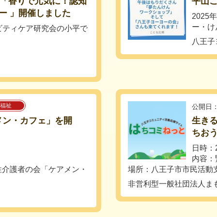
座「香りで元気に！認知
平山こ
ー 」開催しました
202
ー・け
ビティケア研究会の小平で
八王子
.
福祉
公開日：
ケアメン・カフェ」を開
生き
ちお
日時：2
内容：
男性介護者の会「ケアメン・
場所：八王子市市民活動支.
非営利型一般社団法人ま