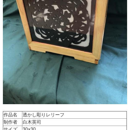
作品名
透かし彫りレリーフ
制作者
白木英司
サイズ
30×30