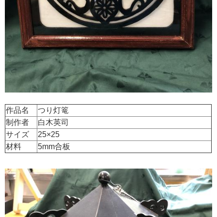
作品名
つり灯篭
制作者
白木英司
サイズ
25×25
材料
5mm合板