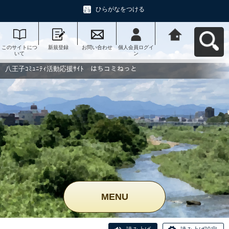
ひらがなをつける
このサイトにつ
新規登録
お問い合わせ
個人会員ログイ
八王子ｺﾐｭﾆﾃｨ活
いて
ン
動応援ｻｲﾄ はち
コミねっとへ戻
る
八王子ｺﾐｭﾆﾃｨ活動応援ｻｲﾄ はちコミねっと
MENU