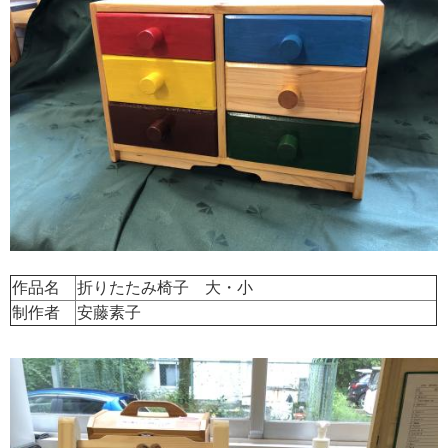
作品名
折りたたみ椅子 大・小
制作者
安藤素子