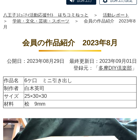
読み上げ
読み上げ設定
八王子ｺﾐｭﾆﾃｨ活動応援ｻｲﾄ はちコミねっと
＞
活動レポート
＞
学術・文化・芸術・スポーツ
＞
会員の作品紹介 2023年8
月
会員の作品紹介 2023年8月
公開日：2023年08月29日 最終更新日：2023年09月01日
登録元：「
多摩DIY倶楽部
」
作品名
6ケ口 ミニ引き出し
制作者
白木英司
サイズ
25×30×30
材料
桧 9mm