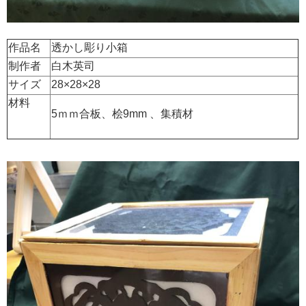
作品名
透かし彫り小箱
制作者
白木英司
サイズ
28×28×28
材料
5ｍｍ合板、桧9mm 、集積材