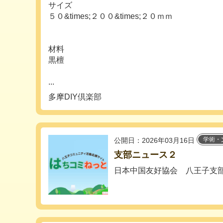
サイズ
５０&times;２００&times;２０ｍｍ
材料
黒檀
...
多摩DIY倶楽部
学術・
公開日：2026年03月16日
支部ニュース２
日本中国友好協会 八王子支