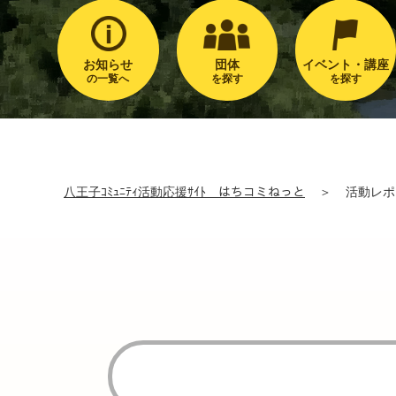
お知らせ
団体
イベント・講座
の一覧へ
を探す
を探す
八王子ｺﾐｭﾆﾃｨ活動応援ｻｲﾄ はちコミねっと
＞
活動レポ