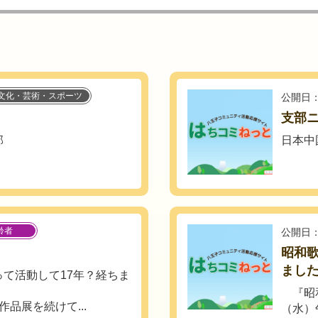
文化・芸術・スポーツ
公開日：
支部ニ
部
日本中
齢者
公開日：
昭和歌
ました
て活動して17年？経ちま
『昭和
品展を続けて...
（水）