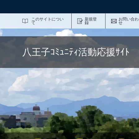
サイト内検索
このサイトについ
新規登
お問い合わ
て
録
せ
八王子ｺﾐｭﾆﾃｨ活動応援ｻｲ