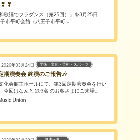
❣ ❣
歌謡でフラダンス（第25回）』を3月25日
子市平町会館（八王子市平町...
学術・文化・芸術・スポーツ
2026年03月24日
定期演奏会 終演のご報告🎶
文化会館主ホールにて、第3回定期演奏会を行い
。今回はなんと 203名 のお客さまにご来場...
Music Union
健康促進