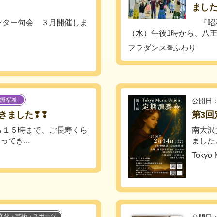
ました
ンター句会 ３月開催しま
『昭和
（水）午後1時から、八王
フラダンス❁ふわり
療福祉
公開日：
きました❣❣
第3回
１５時まで、ご長寿くら
南大沢
てき...
ました
Tokyo 
文化・芸術・スポーツ