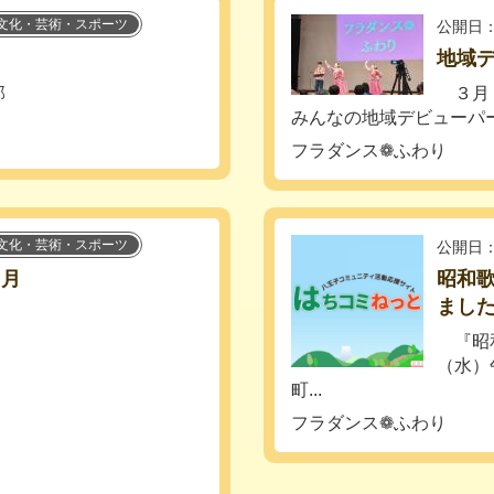
文化・芸術・スポーツ
公開日：
地域
部
３月１
みんなの地域デビューパーテ
フラダンス❁ふわり
文化・芸術・スポーツ
公開日：
２月
昭和歌
ました
『昭和
（水）
町...
フラダンス❁ふわり