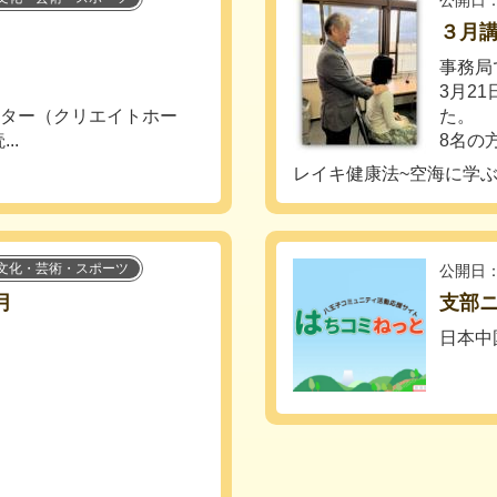
公開日：
３月
事務局
3月2
ンター（クリエイトホー
た。
..
8名の
レイキ健康法~空海に学ぶ
文化・芸術・スポーツ
公開日：
月
支部
日本中