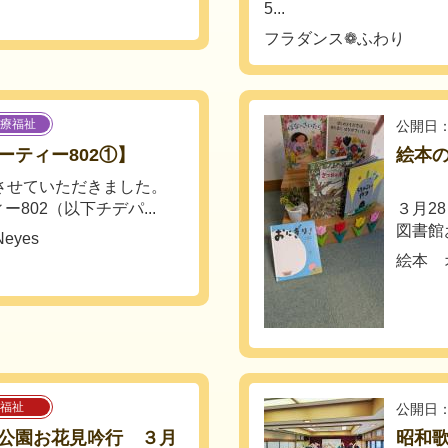
5...
フラダンス❁ふわり
療福祉
公開日：
ーティー802①】
絵本
させていただきました。
802（以下チデパ...
３月2
図書館
yes
絵本 
福祉
公開日：
公園お花見吟行 ３月
昭和歌