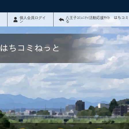
個人会員ログイ
八王子ｺﾐｭﾆﾃｨ活動応援ｻｲﾄ はちコ
ン
る
ﾄ はちコミねっと