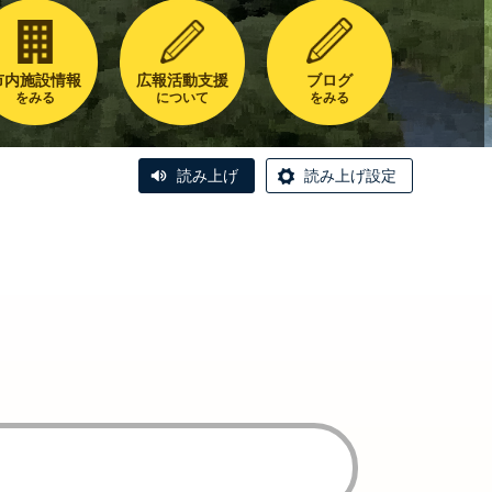
市内施設情報
広報活動支援
ブログ
をみる
について
をみる
読み上げ
読み上げ設定