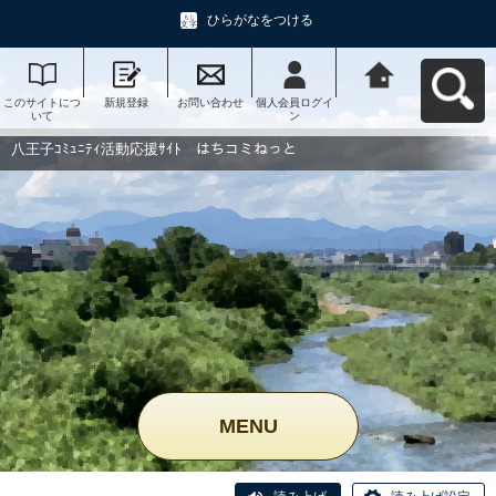
ひらがなをつける
このサイトにつ
新規登録
お問い合わせ
個人会員ログイ
八王子ｺﾐｭﾆﾃｨ活
いて
ン
動応援ｻｲﾄ はち
コミねっとへ戻
る
八王子ｺﾐｭﾆﾃｨ活動応援ｻｲﾄ はちコミねっと
MENU