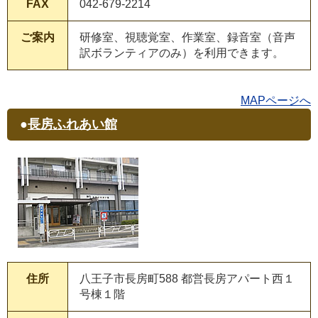
FAX
042-679-2214
ご案内
研修室、視聴覚室、作業室、録音室（音声
訳ボランティアのみ）を利用できます。
MAPページへ
●
長房ふれあい館
住所
八王子市長房町588 都営長房アパート西１
号棟１階