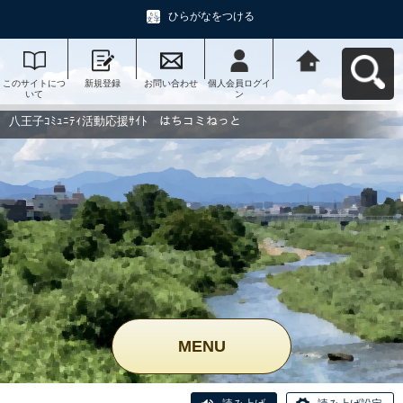
ひらがなをつける
このサイトにつ
新規登録
お問い合わせ
個人会員ログイ
八王子ｺﾐｭﾆﾃｨ活
いて
ン
動応援ｻｲﾄ はち
コミねっとへ戻
る
八王子ｺﾐｭﾆﾃｨ活動応援ｻｲﾄ はちコミねっと
MENU