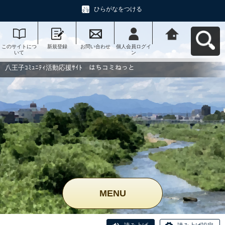
ひらがなをつける
このサイトにつ
新規登録
お問い合わせ
個人会員ログイ
八王子ｺﾐｭﾆﾃｨ活
いて
ン
動応援ｻｲﾄ はち
コミねっとへ戻
る
八王子ｺﾐｭﾆﾃｨ活動応援ｻｲﾄ はちコミねっと
MENU