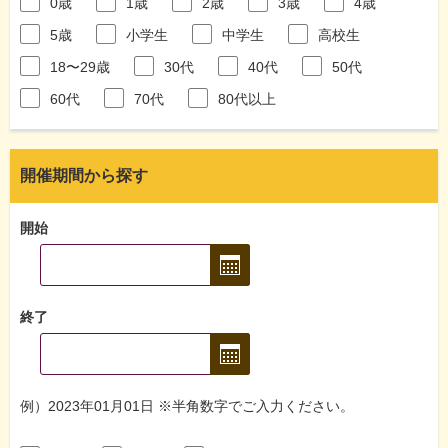
0歳
1歳
2歳
3歳
4歳
5歳
小学生
中学生
高校生
18〜29歳
30代
40代
50代
60代
70代
80代以上
開催期間から探す
開始
終了
例）2023年01月01日 ※半角数字でご入力ください。