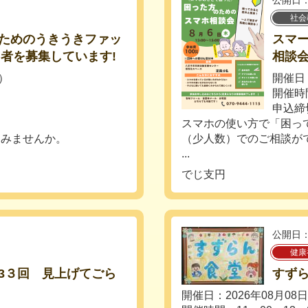
公開日：
社会
ためのうきうきファッ
スマ
加者を募集しています!
相談
日）
開催日：
開催時
申込締
スマホの使い方で「困っ
てみませんか。
（少人数）でのご相談が
...
でじ支円
公開日：
健康
3３回 見上げてごら
すず
開催日：2026年08月08