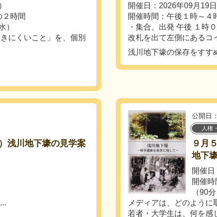
水）
開催日：2026年09月19
の２時間
開催時間：午後１時～４
（水）
・集合、出発 午後 １時０
聞きにくいこと」を、個別
改札を出て左側にあるコイ
浅川地下壕の保存をすす
公開日：
人権
）浅川地下壕の見学案
９月
地下
開催日
開催時
口
（90
.
メディアは、どのように
若者・大学生は、何を感