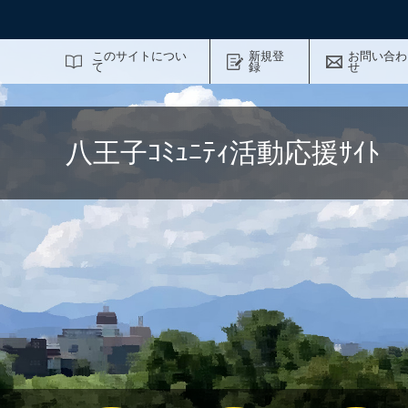
サイト内検索
このサイトについ
新規登
お問い合わ
て
録
せ
八王子ｺﾐｭﾆﾃｨ活動応援ｻｲ