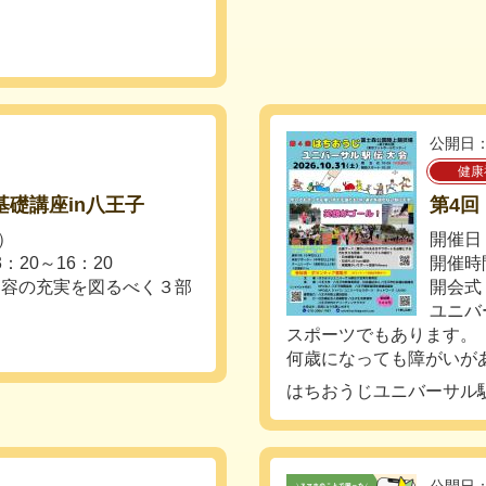
公開日：
健康
基礎講座in八王子
第4
土）
開催日：
：20～16：20
開催時
内容の充実を図るべく３部
開会
ユニバ
スポーツでもあります。
何歳になっても障がいがあっ
はちおうじユニバーサル