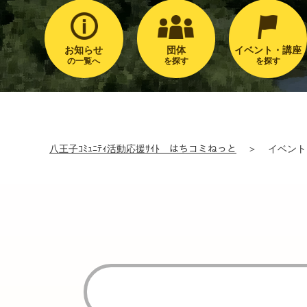
お知らせ
団体
イベント・講座
の一覧へ
を探す
を探す
八王子ｺﾐｭﾆﾃｨ活動応援ｻｲﾄ はちコミねっと
＞
イベント