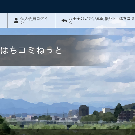
個人会員ログイ
八王子ｺﾐｭﾆﾃｨ活動応援ｻｲﾄ はちコ
ン
る
ﾄ はちコミねっと