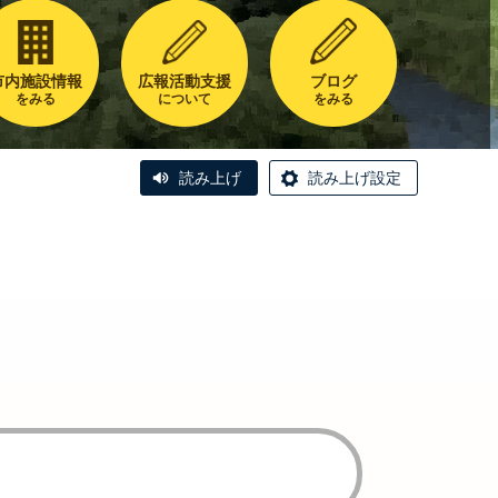
市内施設情報
広報活動支援
ブログ
をみる
について
をみる
読み上げ
読み上げ設定