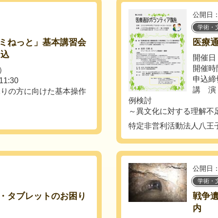
公開日：
学術・
ミねっと」基本講習会
医療
申込
開催日：
開催時間
）
申込締
1:30
講 演
ぶりの方に向けた基本操作
例検討
～異文化に対する理解不足
）
特定非営利活動法人八王
公開日：
学術・
・タブレットのお困り
戦争
内