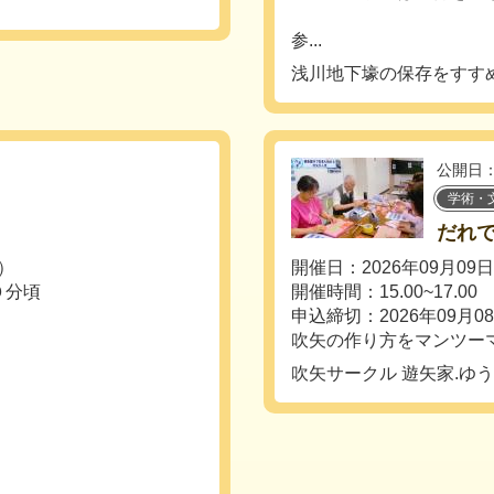
参...
浅川地下壕の保存をすす
公開日：
学術・
だれ
土）
開催日：2026年09月09
０分頃
開催時間：15.00~17.00
申込締切：2026年09月0
吹矢の作り方をマンツー
吹矢サークル 遊矢家.ゆ