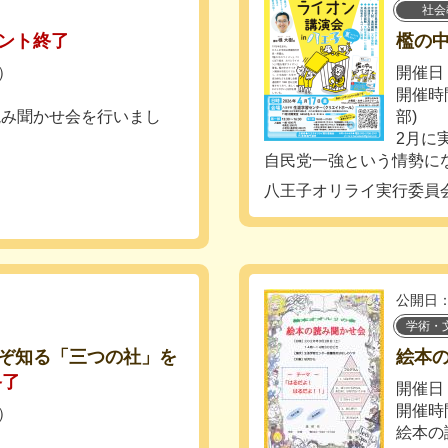
社会
ント終了
檻の中
火）
開催日：
開催時間
読み聞かせ会を行いまし
部)
2月に
自民党一強という情勢にな
八王子オリライ実行委員
公開日：
学術・
ぞ知る「三つの社」を
絵本
終了
開催日：
開催時
土）
絵本の