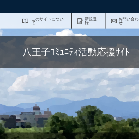
サイト内検索
このサイトについ
新規登
お問い合わ
て
録
せ
八王子ｺﾐｭﾆﾃｨ活動応援ｻｲ