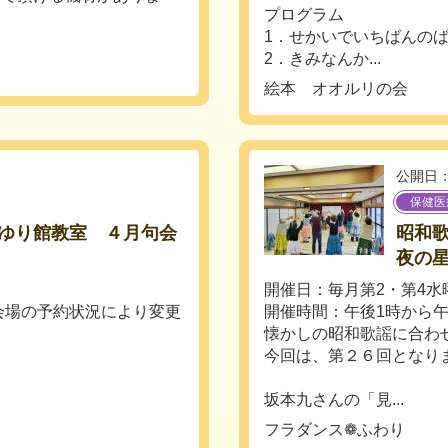
プログラム
1．せかいでいちばんの
2．きみなんか...
絵本 オオルリの会
公開日：
保健医
ゆり館教室 ４月句会
昭和歌
夜の
開催日：毎月第2・第4水
 （会場の予約状況により変更
開催時間：午後1時から午
懐かしの昭和歌謡に合わ
今回は、第２６回となり
坂本九さんの「見...
フラダンス❁ふわり