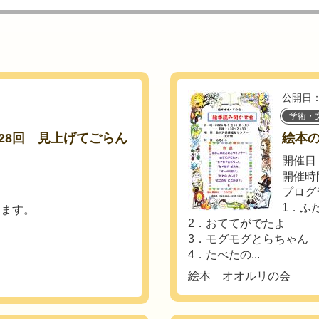
公開日：
学術・
28回 見上げてごらん
絵本
開催日：
開催時間
プログ
1．ふ
ります。
2．おててがでたよ
3．モグモグとらちゃん
4．たべたの...
絵本 オオルリの会