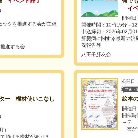
座
イベント終了
何で
イ
土）
開催日：
ェックを推進する会が主催
開催時間：10時15分～12
。
申込締切：2026年02月0
肝臓病に関する最新の治
況報告等
を推進する会
八王子肝友会
公開日：
学術・
ター 機材使いこなし
絵本
開催日：
開催時
火）
～テー
「友だ
（月）
って頂ける機材がありま