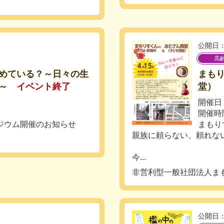
公開日：
高
めている？～日々の生
まも
～
イベント終了
堂）
開催日
開催時間
ポジウム開催のお知らせ
まもり
親族に頼らない、頼れな
今...
非営利型一般社団法人ま
公開日：