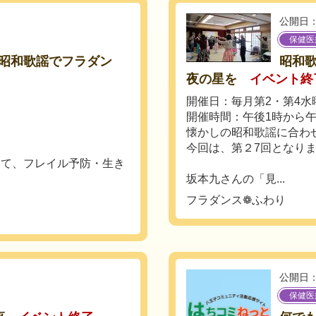
公開日：
保健医
昭和歌謡でフラダン
昭和歌
夜の星を
イベント終
開催日：毎月第2・第4水
開催時間：午後1時から午
懐かしの昭和歌謡に合わ
今回は、第２7回となり
じて、フレイル予防・生き
坂本九さんの「見...
フラダンス❁ふわり
公開日：
保健医