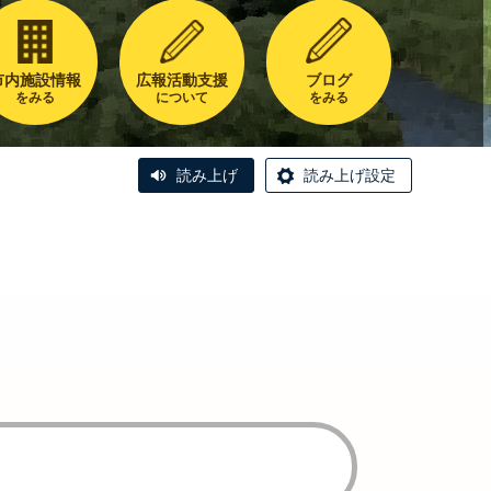
市内施設情報
広報活動支援
ブログ
をみる
について
をみる
読み上げ
読み上げ設定