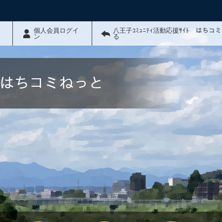
個人会員ログイ
八王子ｺﾐｭﾆﾃｨ活動応援ｻｲﾄ はちコ
ン
る
ﾄ はちコミねっと