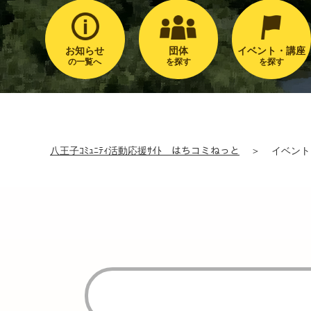
お知らせ
団体
イベント・講座
の一覧へ
を探す
を探す
八王子ｺﾐｭﾆﾃｨ活動応援ｻｲﾄ はちコミねっと
＞
イベント