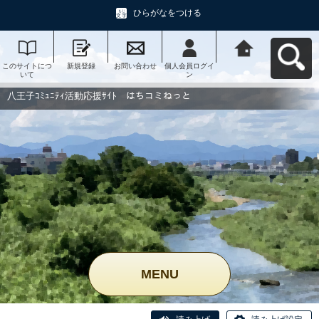
ひらがなをつける
このサイトにつ
新規登録
お問い合わせ
個人会員ログイ
八王子ｺﾐｭﾆﾃｨ活
いて
ン
動応援ｻｲﾄ はち
コミねっとへ戻
る
八王子ｺﾐｭﾆﾃｨ活動応援ｻｲﾄ はちコミねっと
MENU