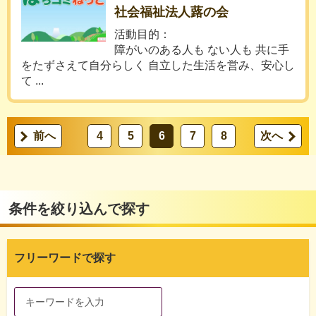
社会福祉法人蕗の会
活動目的：
障がいのある人も ない人も 共に手
をたずさえて自分らしく 自立した生活を営み、安心し
て ...
前へ
4
5
6
7
8
次へ
条件を絞り込んで探す
フリーワードで探す