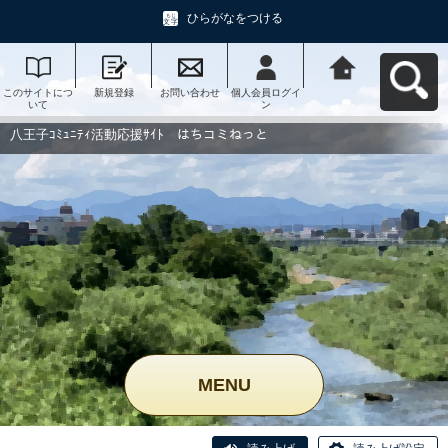
ひらがなをつける
このサイトにつ
新規登録
お問い合わせ
個人会員ログイ
八王子ｺﾐｭﾆﾃｨ活
いて
ン
動応援ｻｲﾄ はち
コミねっとへ戻
る
八王子ｺﾐｭﾆﾃｨ活動応援ｻｲﾄ はちコミねっと
MENU