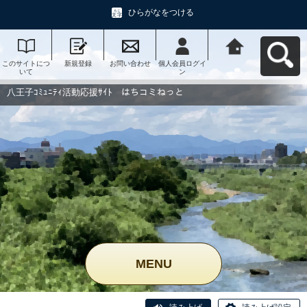
ひらがなをつける
このサイトにつ
新規登録
お問い合わせ
個人会員ログイ
八王子ｺﾐｭﾆﾃｨ活
いて
ン
動応援ｻｲﾄ はち
コミねっとへ戻
る
八王子ｺﾐｭﾆﾃｨ活動応援ｻｲﾄ はちコミねっと
MENU