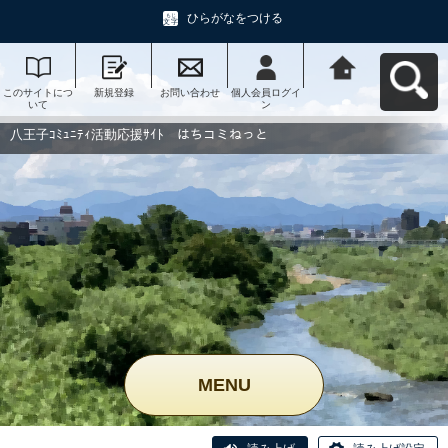
ひらがなをつける
このサイトにつ
新規登録
お問い合わせ
個人会員ログイ
八王子ｺﾐｭﾆﾃｨ活
いて
ン
動応援ｻｲﾄ はち
コミねっとへ戻
る
八王子ｺﾐｭﾆﾃｨ活動応援ｻｲﾄ はちコミねっと
MENU