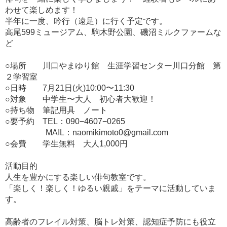
わせて楽しめます！
半年に一度、吟行（遠足）に行く予定です。
高尾599ミュージアム、駒木野公園、磯沼ミルクファームな
ど
○場所 川口やまゆり館 生涯学習センター川口分館 第
２学習室
○日時 7月21日(火)10:00〜11:30
○対象 中学生〜大人 初心者大歓迎！
○持ち物 筆記用具 ノート
○要予約 TEL：090−4607−0265
MAIL：naomikimoto0@gmail.com
○会費 学生無料 大人1,000円
活動目的
人生を豊かにする楽しい俳句教室です。
「楽しく！楽しく！ゆるい親戚」をテーマに活動していま
す。
高齢者のフレイル対策、脳トレ対策、認知症予防にも役立