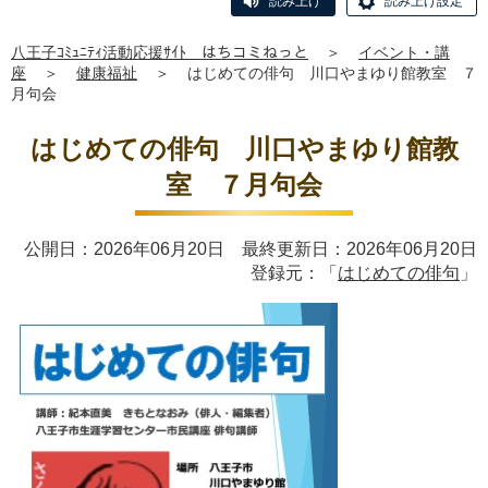
読み上げ
読み上げ設定
八王子ｺﾐｭﾆﾃｨ活動応援ｻｲﾄ はちコミねっと
＞
イベント・講
座
＞
健康福祉
＞
はじめての俳句 川口やまゆり館教室 ７
月句会
はじめての俳句 川口やまゆり館教
室 ７月句会
公開日：2026年06月20日 最終更新日：2026年06月20日
登録元：「
はじめての俳句
」