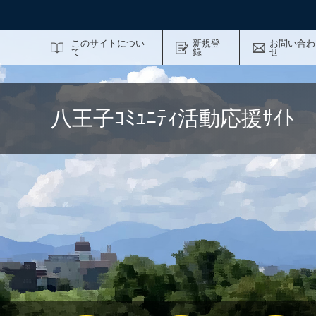
サイト内検索
このサイトについ
新規登
お問い合わ
て
録
せ
八王子ｺﾐｭﾆﾃｨ活動応援ｻｲ