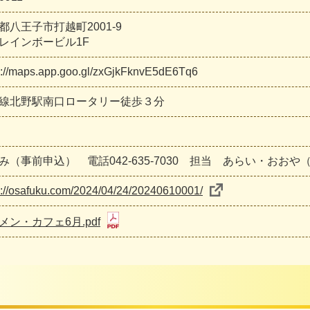
都八王子市打越町2001-9
レインボービル1F
s://maps.app.goo.gl/zxGjkFknvE5dE6Tq6
線北野駅南口ロータリー徒歩３分
み（事前申込） 電話042-635-7030 担当 あらい・おおや（
s://osafuku.com/2024/04/24/20240610001/
メン・カフェ6月.pdf