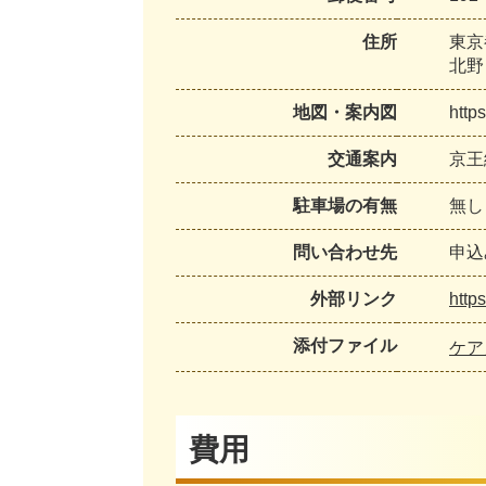
住所
東京
北野
地図・案内図
http
交通案内
京王
駐車場の有無
無し
問い合わせ先
申込
外部リンク
http
添付ファイル
ケア
費用