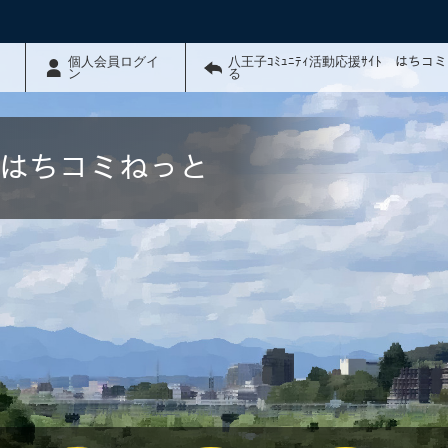
個人会員ログイ
八王子ｺﾐｭﾆﾃｨ活動応援ｻｲﾄ はちコ
ン
る
ﾄ はちコミねっと