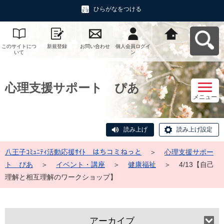
ひらがなをつける
このサイトにつ
新規登録
お問い合わせ
個人会員ログイ
八王子ｺﾐｭﾆﾃｨ活
いて
ン
動応援ｻｲﾄ はち
コミねっとへ戻
る
心理支援サポート ぴあ
メニュー
読み上げ
読み上げ設定
八王子ｺﾐｭﾆﾃｨ活動応援ｻｲﾄ はちコミねっと
＞
心理支援サポー
ト ぴあ
＞
イベント・講座
＞
健康福祉
＞
4/13【自己
理解と相互理解のワークショップ】
アーカイブ