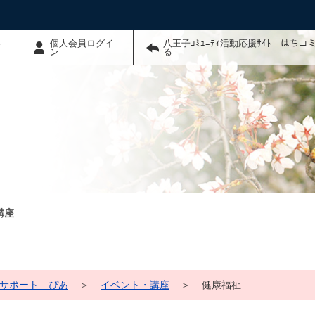
わ
個人会員ログイ
八王子ｺﾐｭﾆﾃｨ活動応援ｻｲﾄ はち
ン
る
講座
サポート ぴあ
＞
イベント・講座
＞
健康福祉