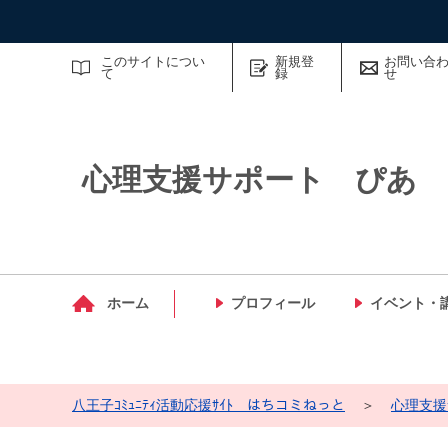
サイト内検索
このサイトについ
新規登
お問い合
て
録
せ
心理支援サポート ぴあ
マイメディア検索
ホーム
プロフィール
イベント・
八王子ｺﾐｭﾆﾃｨ活動応援ｻｲﾄ はちコミねっと
＞
心理支援