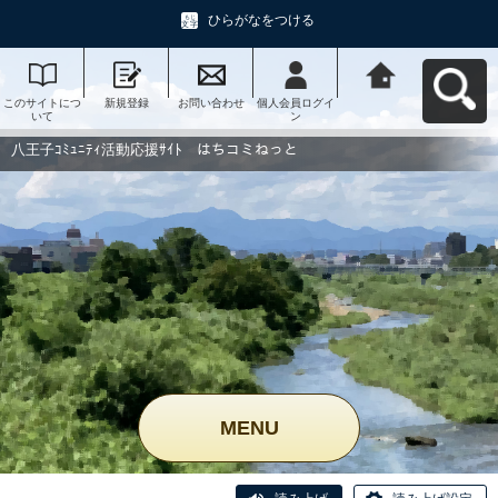
ひらがなをつける
このサイトにつ
新規登録
お問い合わせ
個人会員ログイ
八王子ｺﾐｭﾆﾃｨ活
いて
ン
動応援ｻｲﾄ はち
コミねっとへ戻
る
八王子ｺﾐｭﾆﾃｨ活動応援ｻｲﾄ はちコミねっと
MENU