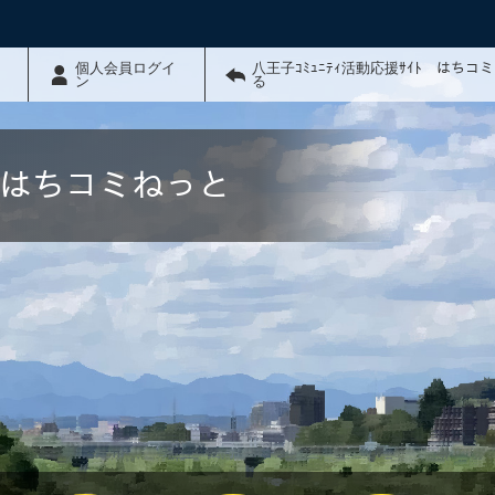
個人会員ログイ
八王子ｺﾐｭﾆﾃｨ活動応援ｻｲﾄ はちコ
ン
る
ﾄ はちコミねっと