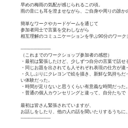
早めの梅雨の気配が感じられるこの頃。
雨の音にも耳を澄ませながら、ご自身や周りの誰か
簡単なワークやカードゲームを通じて
参加者同士で言葉を交わしながら
相互理解のコミュニケーションを学ぶ90分のワーク
---------------------
（これまでのワークショップ参加者の感想）
・最初は緊張したけど、少しずつ自分の言葉で話せ
・同じお題を出されても人それぞれ表現の仕方が違
・久しぶりにクレヨンで絵を描き、新鮮な気持ちだ
い体験だった。
・時間が足りないと思うくらい有意義な時間だった
・普通の個人カウンセリングと違って、自分たちで
最初は皆さん緊張されていますが、
お話しをしたり、他の人の話を聞いたりするうちに
---------------------