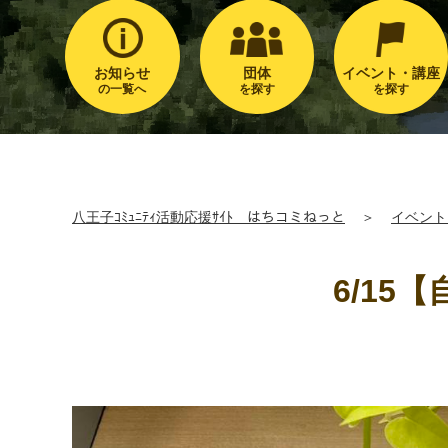
お知らせ
団体
イベント・講座
の一覧へ
を探す
を探す
八王子ｺﾐｭﾆﾃｨ活動応援ｻｲﾄ はちコミねっと
＞
イベント
6/1