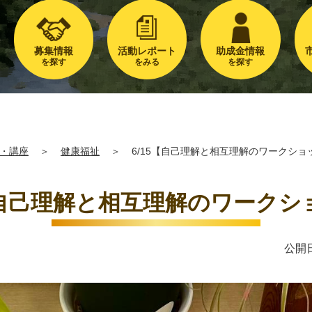
募集情報
活動レポート
助成金情報
を探す
をみる
を探す
・講座
＞
健康福祉
＞
6/15【自己理解と相互理解のワークショ
5【自己理解と相互理解のワークシ
公開日