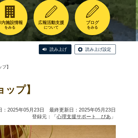
市内施設情報
広報活動支援
ブログ
をみる
について
をみる
読み上げ
読み上げ設定
ップ】
ョップ】
：2025年05月23日 最終更新日：2025年05月23日
登録元：「
心理支援サポート ぴあ
」