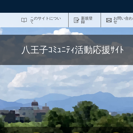
サイト内検索
このサイトについ
新規登
お問い合わ
て
録
せ
八王子ｺﾐｭﾆﾃｨ活動応援ｻｲ