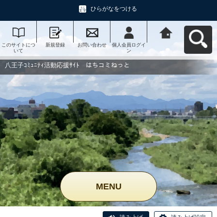
ひらがなをつける
このサイトにつ
新規登録
お問い合わせ
個人会員ログイ
八王子ｺﾐｭﾆﾃｨ活
いて
ン
動応援ｻｲﾄ はち
コミねっとへ戻
る
八王子ｺﾐｭﾆﾃｨ活動応援ｻｲﾄ はちコミねっと
MENU