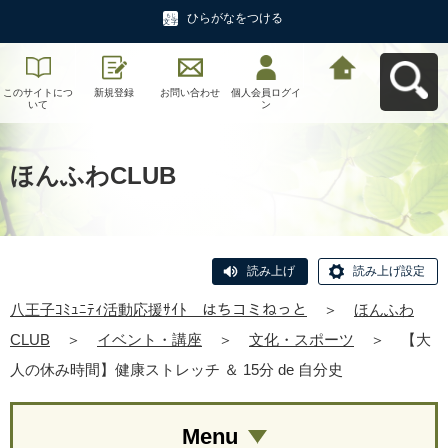
ひらがなをつける
このサイトにつ
新規登録
お問い合わせ
個人会員ログイ
八王子ｺﾐｭﾆﾃｨ活
いて
ン
動応援ｻｲﾄ はち
コミねっとへ戻
る
ほんふわCLUB
読み上げ
読み上げ設定
八王子ｺﾐｭﾆﾃｨ活動応援ｻｲﾄ はちコミねっと
＞
ほんふわ
CLUB
＞
イベント・講座
＞
文化・スポーツ
＞
【大
人の休み時間】健康ストレッチ ＆ 15分 de 自分史
Menu