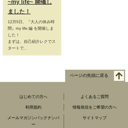
~my life~ 開催し
ました！
12月5日、『大人の休み時
間』my life 編 を開催しま
した！
まずは、自己紹介レクでス
タートで...
ページの先頭に戻る
はじめての方へ
よくあるご質問
利用規約
情報発信をご希望の方へ
メールマガジンバックナンバ
サイトマップ
ー