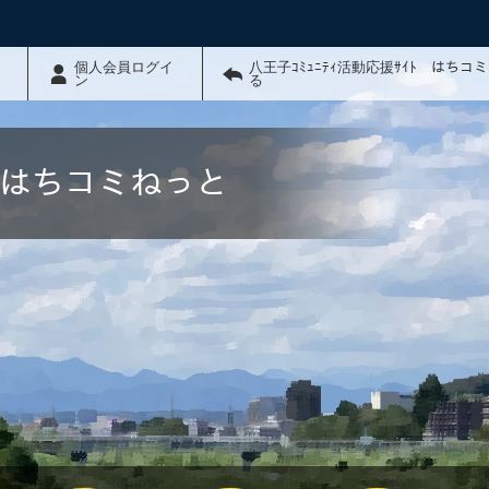
個人会員ログイ
八王子ｺﾐｭﾆﾃｨ活動応援ｻｲﾄ はちコ
ン
る
ﾄ はちコミねっと