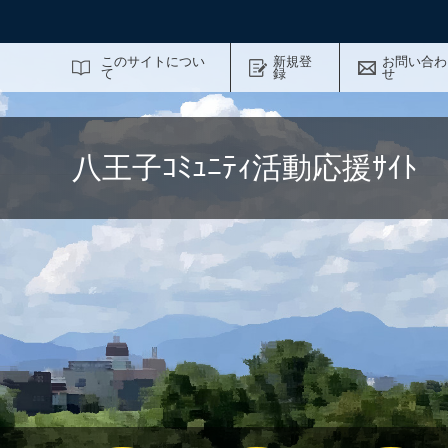
サイト内検索
このサイトについ
新規登
お問い合わ
て
録
せ
八王子ｺﾐｭﾆﾃｨ活動応援ｻｲ