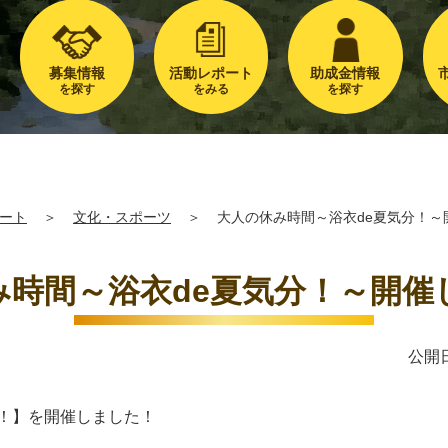
募集情報
活動レポート
助成金情報
を探す
をみる
を探す
ート
＞
文化・スポーツ
＞
大人の休み時間～浴衣de夏気分！～
み時間～浴衣de夏気分！～開催
公開日
分！】を開催しました！