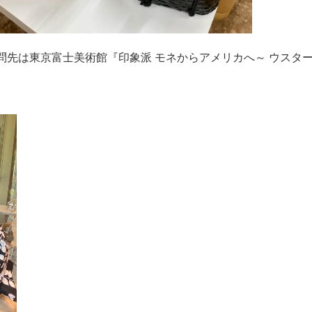
問先は東京富士美術館『印象派 モネからアメリカへ～ ウスタ