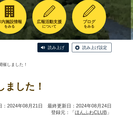
市内施設情報
広報活動支援
ブログ
をみる
について
をみる
読み上げ
読み上げ設定
開催しました！
しました！
：2024年08月21日 最終更新日：2024年08月24日
登録元：「
ほんふわCLUB
」