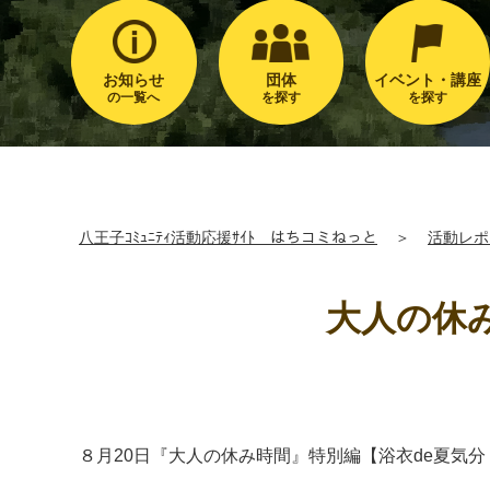
お知らせ
団体
イベント・講座
の一覧へ
を探す
を探す
八王子ｺﾐｭﾆﾃｨ活動応援ｻｲﾄ はちコミねっと
＞
活動レポ
大人の休
８月20日『大人の休み時間』特別編【浴衣de夏気