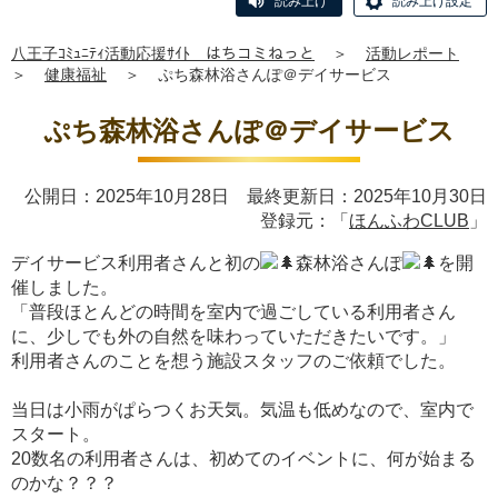
読み上げ
読み上げ設定
八王子ｺﾐｭﾆﾃｨ活動応援ｻｲﾄ はちコミねっと
＞
活動レポート
＞
健康福祉
＞
ぷち森林浴さんぽ＠デイサービス
ぷち森林浴さんぽ＠デイサービス
公開日：2025年10月28日 最終更新日：2025年10月30日
登録元：「
ほんふわCLUB
」
デイサービス利用者さんと初の
森林浴さんぽ
を開
催しました。
「普段ほとんどの時間を室内で過ごしている利用者さん
に、少しでも外の自然を味わっていただきたいです。」
利用者さんのことを想う施設スタッフのご依頼でした。
当日は小雨がぱらつくお天気。気温も低めなので、室内で
スタート。
20数名の利用者さんは、初めてのイベントに、何が始まる
のかな？？？