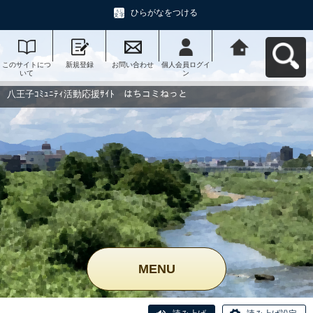
ひらがなをつける
このサイトにつ
新規登録
お問い合わせ
個人会員ログイ
八王子ｺﾐｭﾆﾃｨ活
いて
ン
動応援ｻｲﾄ はち
コミねっとへ戻
る
八王子ｺﾐｭﾆﾃｨ活動応援ｻｲﾄ はちコミねっと
MENU