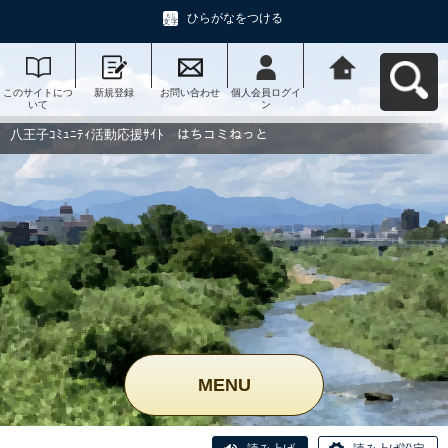
ひらがなをつける
このサイトにつ
新規登録
お問い合わせ
個人会員ログイ
八王子ｺﾐｭﾆﾃｨ活
いて
ン
動応援ｻｲﾄ はち
コミねっとへ戻
る
八王子ｺﾐｭﾆﾃｨ活動応援ｻｲﾄ はちコミねっと
MENU