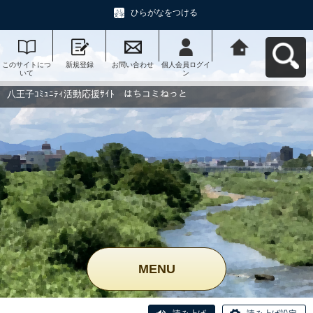
ひらがなをつける
このサイトにつ
新規登録
お問い合わせ
個人会員ログイ
八王子ｺﾐｭﾆﾃｨ活
いて
ン
動応援ｻｲﾄ はち
コミねっとへ戻
る
八王子ｺﾐｭﾆﾃｨ活動応援ｻｲﾄ はちコミねっと
MENU