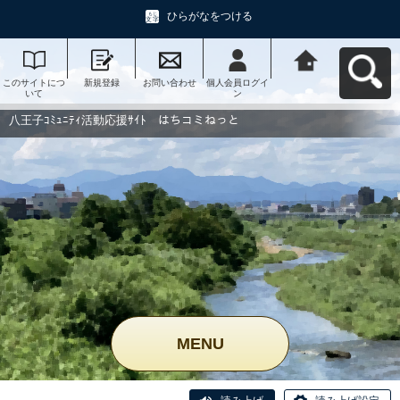
ひらがなをつける
このサイトにつ
新規登録
お問い合わせ
個人会員ログイ
八王子ｺﾐｭﾆﾃｨ活
いて
ン
動応援ｻｲﾄ はち
コミねっとへ戻
る
八王子ｺﾐｭﾆﾃｨ活動応援ｻｲﾄ はちコミねっと
MENU