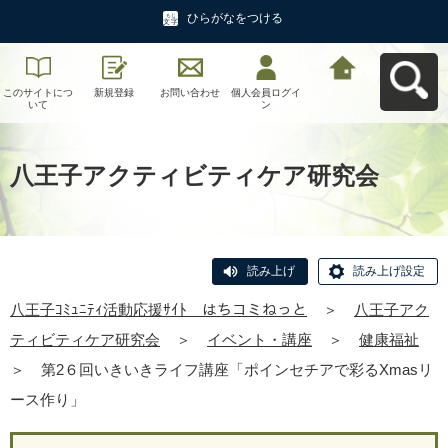
ひらがなをつける
このサイトにつ
新規登録
お問い合わせ
個人会員ログイ
八王子ｺﾐｭﾆﾃｨ活
いて
ン
動応援ｻｲﾄ はち
コミねっとへ戻
る
八王子アクティビティケア研究会
読み上げ
読み上げ設定
八王子ｺﾐｭﾆﾃｨ活動応援ｻｲﾄ はちコミねっと
＞
八王子アク
ティビティケア研究会
＞
イベント・講座
＞
健康福祉
＞
第2６回いきいきライフ講座「ポインセチアで彩るXmasリ
ース作り」