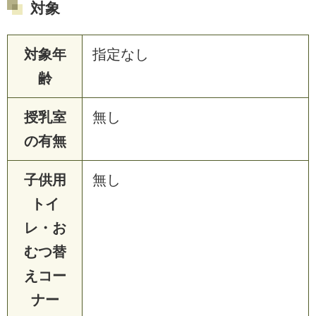
対象
対象年
指定なし
齢
授乳室
無し
の有無
子供用
無し
トイ
レ・お
むつ替
えコー
ナー