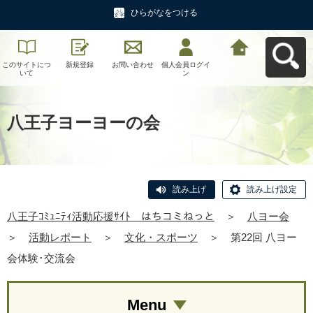
ひらがなをつける
このサイトにつ
新規登録
お問い合わせ
個人会員ログイ
八王子ｺﾐｭﾆﾃｨ活
いて
ン
動応援ｻｲﾄ はち
コミねっとへ戻
る
八王子ヨーヨーの会
読み上げ
読み上げ設定
八王子ｺﾐｭﾆﾃｨ活動応援ｻｲﾄ はちコミねっと
＞
八ヨー会
＞
活動レポート
＞
文化・スポーツ
＞
第22回 八ヨー
会体験･交流会
Menu