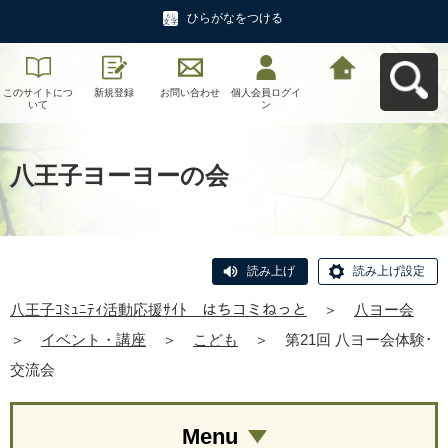
ひらがなをつける
このサイトにつ
新規登録
お問い合わせ
個人会員ログイ
八王子ｺﾐｭﾆﾃｨ活
いて
ン
動応援ｻｲﾄ はち
コミねっとへ戻
る
八王子ヨーヨーの会
読み上げ
読み上げ設定
八王子ｺﾐｭﾆﾃｨ活動応援ｻｲﾄ はちコミねっと
＞
八ヨー会
＞
イベント・講座
＞
こども
＞
第21回 八ヨー会体験･
交流会
Menu